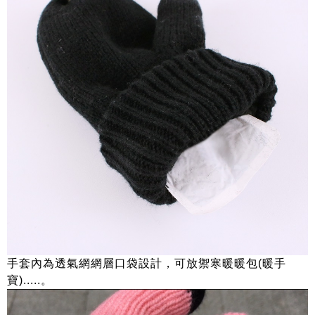
手套內為透氣網網層口袋設計，可放禦寒暖暖包(暖手
寶).....。