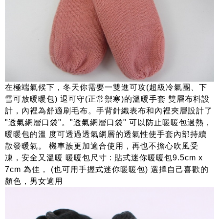
在極端氣候下，冬天你需要一雙進可攻(超級冷氣團、下
雪可放暖暖包) 退可守(正常禦寒)的溫暖手套 雙層布料設
計，內裡為舒適刷毛布。手背針織表布和內裡夾層設計了
"透氣網層口袋"。"透氣網層口袋" 可以防止暖暖包過熱，
暖暖包的溫 度可透過透氣網層的透氣性使手套內部持續
散發暖氣。 機車族更加適合使用，再也不擔心吹風受
凍，安全又溫暖 暖暖包尺寸 : 貼式迷你暖暖包9.5cm x
7cm 為佳， (也可用手握式迷你暖暖包) 選擇自己喜歡的
顏色，男女適用