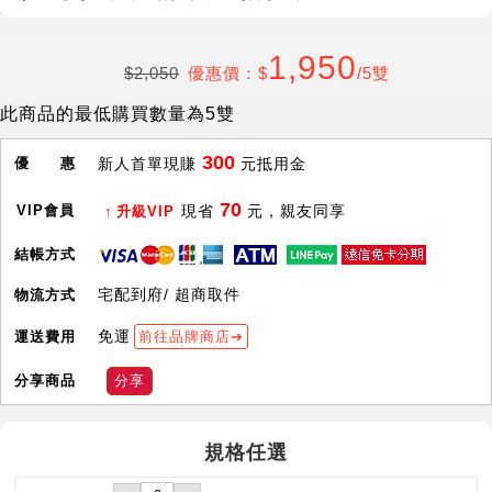
1,950
$2,050
優惠價：$
/5雙
此商品的最低購買數量為5雙
300
優 惠
新人首單現賺
元抵用金
70
VIP會員
現省
元，親友同享
升級VIP
結帳方式
宅配到府/ 超商取件
物流方式
免運
運送費用
前往品牌商店
分享商品
分享
規格任選