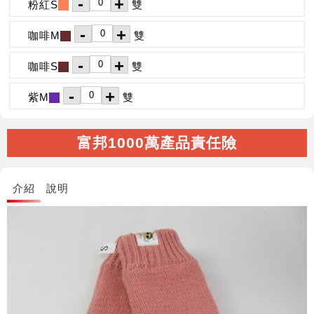
-
+
粉紅S
雙
-
+
咖啡M
雙
-
+
咖啡S
雙
-
+
紫M
雙
富邦1000萬產品責任險
介紹
說明