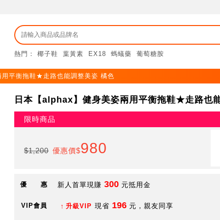
熱門：
椰子鞋
葉黃素
EX18
螞蟻藥
葡萄糖胺
美姿兩用平衡拖鞋★走路也能調整美姿 橘色
日本【alphax】健身美姿兩用平衡拖鞋★走路也
限時商品
980
$1,200
優惠價$
300
優 惠
新人首單現賺
元抵用金
196
VIP會員
現省
元，親友同享
升級VIP