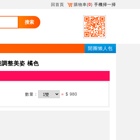
回首頁
購物車(
0
)
手機掃一掃
搜索
開團懶人包
能調整美姿 橘色
數量：
=
$ 980