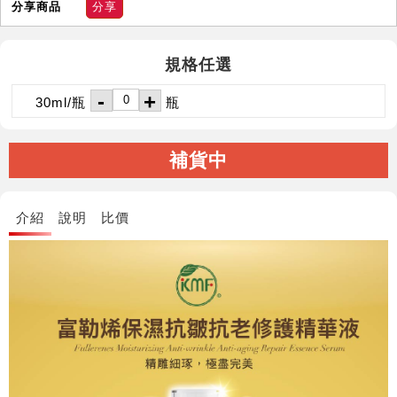
分享商品
分享
規格任選
-
+
30ml/瓶
瓶
補貨中
介紹
說明
比價