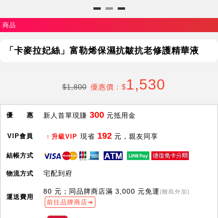
商品
「卡麥拉妃絲」富勒烯保濕抗皺抗老修護精華液
1,530
$1,800
優惠價：$
300
優 惠
新人首單現賺
元抵用金
192
VIP會員
現省
元，親友同享
升級VIP
結帳方式
宅配到府
物流方式
80 元；同品牌商店滿 3,000 元免運
(離島外加)
運送費用
前往品牌商店