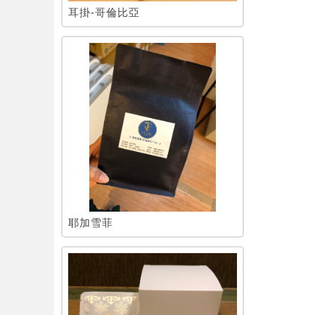
耳掛-哥倫比亞
耶加雪菲