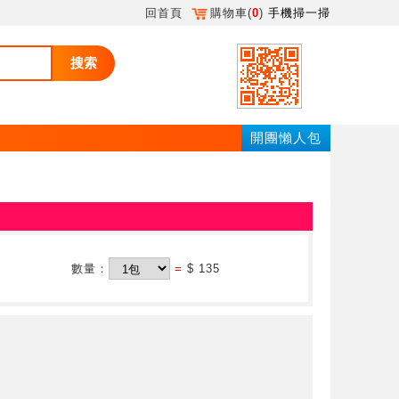
回首頁
購物車(
0
)
手機掃一掃
搜索
開團懶人包
數量：
=
$ 135