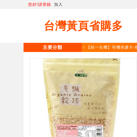
您好!請登錄
加入
台灣黃頁省購多
主要分類
/ 【統一生機】有機燕麥片-