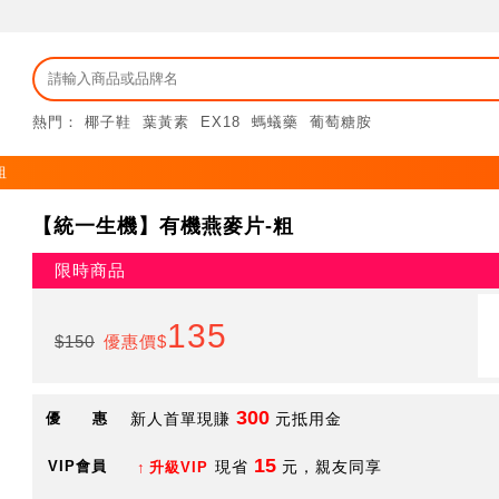
熱門：
椰子鞋
葉黃素
EX18
螞蟻藥
葡萄糖胺
粗
【統一生機】有機燕麥片-粗
限時商品
135
$150
優惠價$
300
優 惠
新人首單現賺
元抵用金
15
VIP會員
現省
元，親友同享
升級VIP